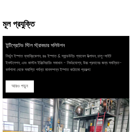
মূল প্রযুক্তি
ইন্টিগ্রেটেড স্টিল স্ট্রাকচার সলিউশন
নির্ভুল ইস্পাত ফ্যাব্রিকেশন, রঙ ইস্পাত & স্যান্ডউইচ প্যানেল উত্পাদন, চালু-সাইট
ইনস্টলেশন, এবং কাস্টম ইঞ্জিনিয়ারিং সমাধান - নির্ভরযোগ্য, উচ্চ প্রদানের জন্য সমন্বিত-
কর্মশালা থেকে সমাপ্তি পর্যন্ত মানসম্পন্ন ইস্পাত কাঠামো প্রকল্প।
আরও পড়ুন