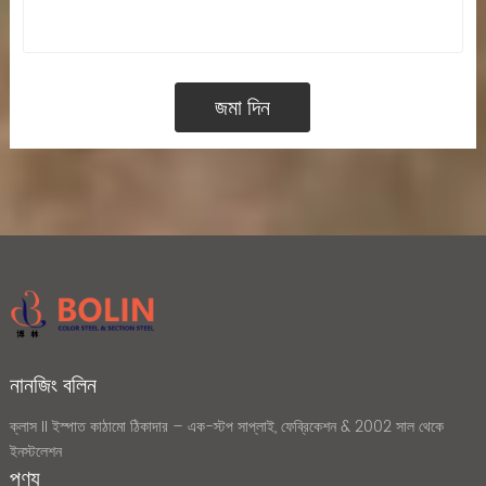
নানজিং বলিন
ক্লাস II ইস্পাত কাঠামো ঠিকাদার – এক-স্টপ সাপ্লাই, ফেব্রিকেশন & 2002 সাল থেকে
ইনস্টলেশন
পণ্য