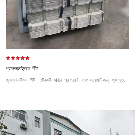
গ্যালভানাইজড শীট
গ্যালভানাইজড শীট - টেকসই, মরিচা-প্রতিরোধী, এবং বানোয়াট জন্য প্রস্তুত.