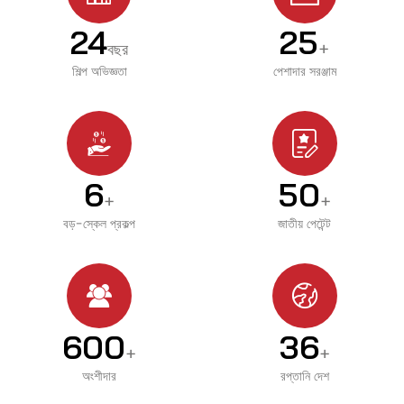
24
25
বছর
+
শিল্প অভিজ্ঞতা
পেশাদার সরঞ্জাম
6
50
+
+
বড়-স্কেল প্রকল্প
জাতীয় পেটেন্ট
600
36
+
+
অংশীদার
রপ্তানি দেশ