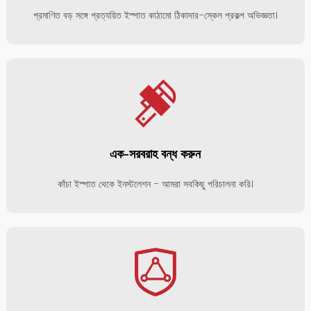
প্রমাণিত বড় সঙ্গে প্রত্যয়িত ইস্পাত কাঠামো ঠিকাদার-স্কেল প্রকল্প অভিজ্ঞতা।
এক-সরবরাহ বন্ধ করুন
কাঁচা ইস্পাত থেকে ইনস্টলেশন - আমরা সবকিছু পরিচালনা করি।