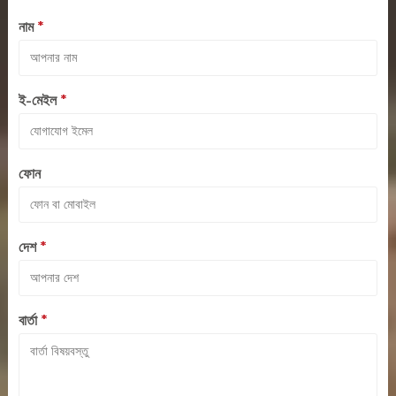
নাম
*
ই-মেইল
*
ফোন
দেশ
*
বার্তা
*