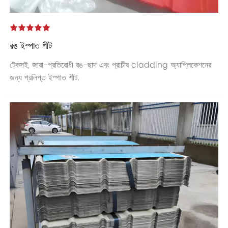
রঙ ইস্পাত শীট
টেকসই, জারা-প্রতিরোধী রঙ-ছাদ এবং প্রাচীর cladding অ্যাপ্লিকেশনের
জন্য প্রলিপ্ত ইস্পাত শীট.