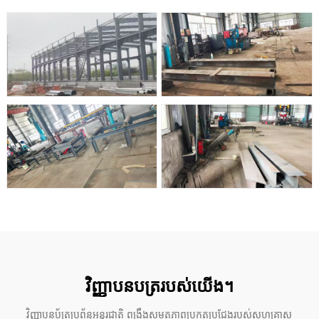
វិញ្ញាបនបត្ររបស់យើង។
វិញ្ញាបនប័ត្រប្រព័ន្ធអន្តរជាតិ ពង្រឹងសមត្ថភាពប្រកួតប្រជែងរបស់សហគ្រាស