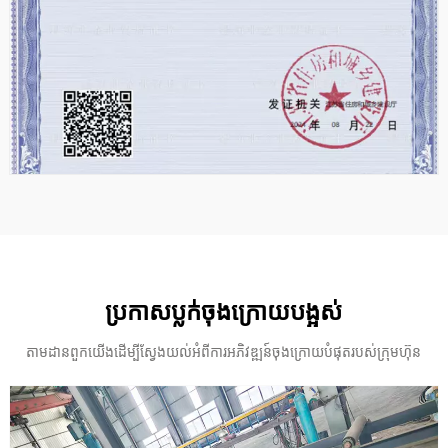
ប្រកាសប្លក់ចុងក្រោយបង្អស់
តាមដានពួកយើងដើម្បីស្វែងយល់អំពីការអភិវឌ្ឍន៍ចុងក្រោយបំផុតរបស់ក្រុមហ៊ុន