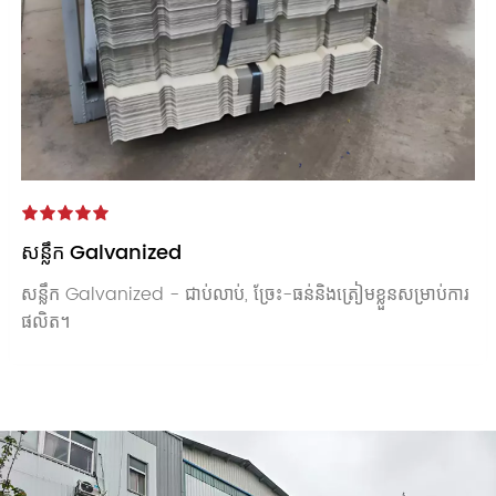
សន្លឹក Galvanized
សន្លឹក Galvanized - ជាប់លាប់, ច្រែះ-ធន់និងត្រៀមខ្លួនសម្រាប់ការ
ផលិត។