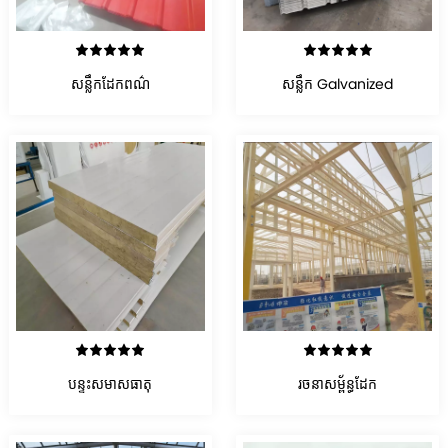
មើលព័ត៌មានលម្អិត
មើលព័ត៌មានលម្អិត
សន្លឹកដែកពណ៌
សន្លឹក Galvanized
មើលព័ត៌មានលម្អិត
មើលព័ត៌មានលម្អិត
បន្ទះសមាសធាតុ
រចនាសម្ព័ន្ធដែក