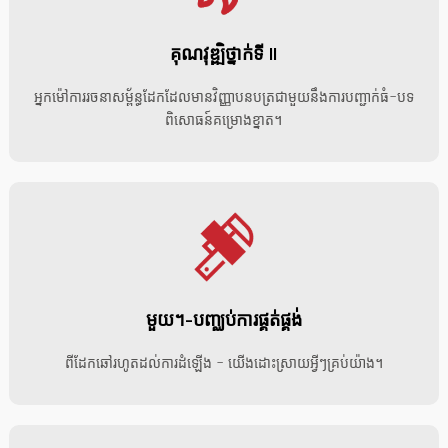
គុណវុឌ្ឍិថ្នាក់ទី II
អ្នកម៉ៅការរចនាសម្ព័ន្ធដែកដែលមានវិញ្ញាបនបត្រជាមួយនឹងការបញ្ជាក់ធំ-បទ
ពិសោធន៍គម្រោងខ្នាត។
មួយ។-បញ្ឈប់ការផ្គត់ផ្គង់
ពីដែកឆៅរហូតដល់ការដំឡើង - យើងដោះស្រាយអ្វីៗគ្រប់យ៉ាង។