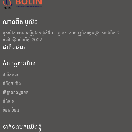
ណានជីង បូលីន
អ្នកម៉ៅការរចនាសម្ព័ន្ធដែកថ្នាក់ទី II - មួយ។-ការបញ្ឈប់ការផ្គត់ផ្គង់, ការផលិត &
ការដំឡើងតាំងពីឆ្នាំ 2002
ផលិតផល
តំណភ្ជាប់រហ័ស
ផលិតផល
អំពីពួកយើង
វិចិត្រសាលរូបថត
ព័ត៌មាន
ទំនាក់ទំនង
ទាក់ទងមកយើងខ្ញុំ