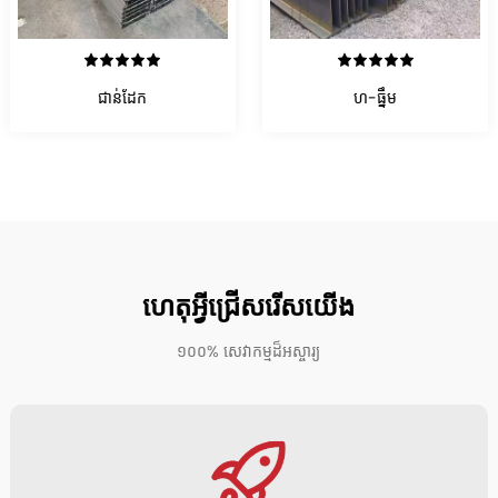
មើលព័ត៌មានលម្អិត
មើលព័ត៌មានលម្អិត
ជាន់ដែក
ហ-ធ្នឹម
ហេតុអ្វីជ្រើសរើសយើង
១០០% សេវាកម្មដ៏អស្ចារ្យ