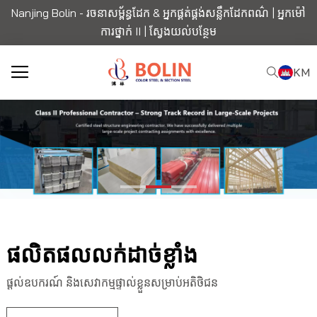
Nanjing Bolin - រចនាសម្ព័ន្ធដែក & អ្នកផ្គត់ផ្គង់សន្លឹកដែកពណ៌ | អ្នកម៉ៅ
ការថ្នាក់ II |
ស្វែងយល់បន្ថែម
KM
ផលិតផលលក់ដាច់ខ្លាំង
ផ្តល់ឧបករណ៍ និងសេវាកម្មផ្ទាល់ខ្លួនសម្រាប់អតិថិជន