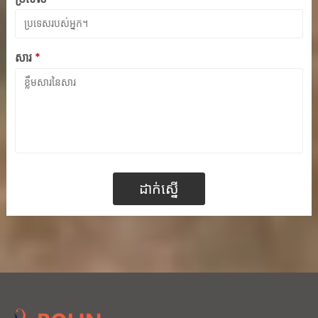
សារ
*