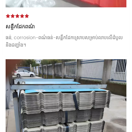
សន្លឹកដែកពណ៌
ធន់, corrosion-ពណ៌ធន់-សន្លឹកដែកស្រោបសម្រាប់លាបលើដំបូល
និងជញ្ជាំង។