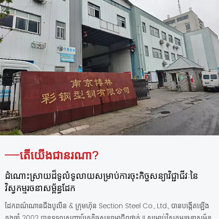
តើយើងជានរណា?
ដំណោះស្រាយដ៏ទូលំទូលាយសម្រាប់ការចុះកិច្ចសន្យាវិជ្ជាជីវៈនៃ
វិស្វកម្មរចនាសម្ព័ន្ធដែក
ដែកពណ៌ណានជីងបូលីន & ក្រុមហ៊ុន Section Steel Co., Ltd., បានបង្កើតឡើង
ក្នុងឆ្នាំ 2002 បានទទួលសញ្ញាប័ត្រកិច្ចសន្យាអាជីពថ្នាក់ II សម្រាប់វិស្វកម្មរចនាសម្ព័ន្ធ