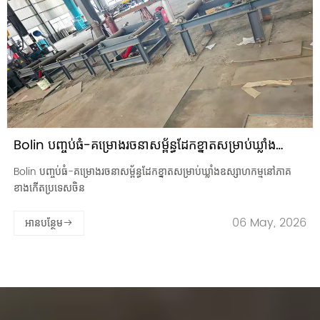
Bolin បញ្ចប់ធំ-គម្រោងរចនាសម្ព័ន្ធដែកខ្នាតសម្រាប់ឃ្លាំង
ឧស្សាហកម្មនៅភាគខាងកើតប្រទេសចិន
Bolin បញ្ចប់ធំ-គម្រោងរចនាសម្ព័ន្ធដែកខ្នាតសម្រាប់ឃ្លាំងឧស្សាហកម្មនៅភាគ
ខាងកើតប្រទេសចិន
06 May, 2026
អានបន្ថែម