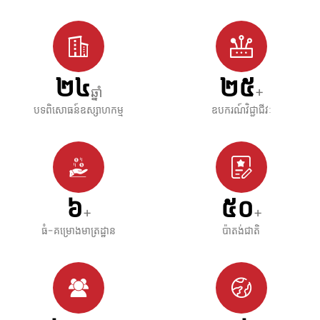
២៤
២៥
ឆ្នាំ
+
បទពិសោធន៍ឧស្សាហកម្ម
ឧបករណ៍វិជ្ជាជីវៈ
៦
៥០
+
+
ធំ-គម្រោងមាត្រដ្ឋាន
ប៉ាតង់ជាតិ