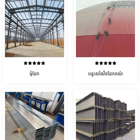
មើលព័ត៌មានលម្អិត
មើលព័ត៌មានលម្អិត
មុំដែក
បន្ទះសាំងវិចដែកពណ៌