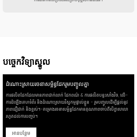
បច្ចេកវិទ្យាស្នូល
ដំណោះស្រាយរចនាសម្ព័ន្ធដែករួមបញ្ចូលគ្នា
ការផលិតដែកដែលមានភាពជាក់លាក់ ដែកពណ៌ & ការផលិតបន្ទះសាំងវិច, លើ-
ការដំឡើងគេហទំព័រ និងដំណោះស្រាយវិស្វកម្មផ្ទាល់ខ្លួន - រួមបញ្ចូលដើម្បីផ្តល់នូវ
ភាពជឿជាក់ និងខ្ពស់។-គម្រោងរចនាសម្ព័ន្ធដែកមានគុណភាពចាប់ពីសិក្ខាសាលា
រហូតដល់ការបញ្ចប់។
អានបន្ថែម