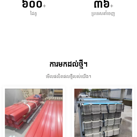
៦០០
៣៦
+
+
ដៃគូ
ប្រទេសនាំចេញ
ការមកដល់ថ្មី។
មើលផលិតផលថ្មីរបស់យើង។