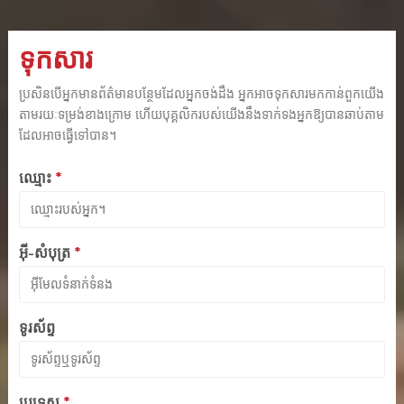
ទុកសារ
ប្រសិនបើអ្នកមានព័ត៌មានបន្ថែមដែលអ្នកចង់ដឹង អ្នកអាចទុកសារមកកាន់ពួកយើង
តាមរយៈទម្រង់ខាងក្រោម ហើយបុគ្គលិករបស់យើងនឹងទាក់ទងអ្នកឱ្យបានឆាប់តាម
ដែលអាចធ្វើទៅបាន។
ឈ្មោះ
*
អ៊ី-សំបុត្រ
*
ទូរស័ព្ទ
ប្រទេស
*