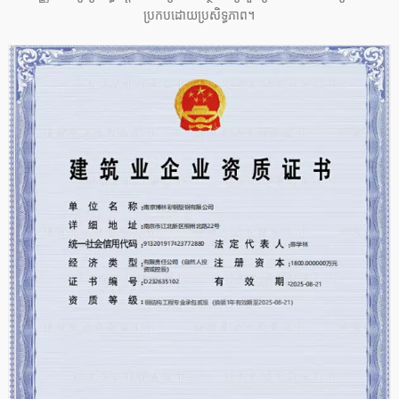
ប្រកបដោយប្រសិទ្ធភាព។