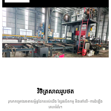
វិចិត្រសាលរូបថត
រុករកគម្រោងរចនាសម្ព័ន្ធដែករបស់យើង ខ្សែផលិតកម្ម និងនៅលើ-ការដំឡើង
គេហទំព័រ។