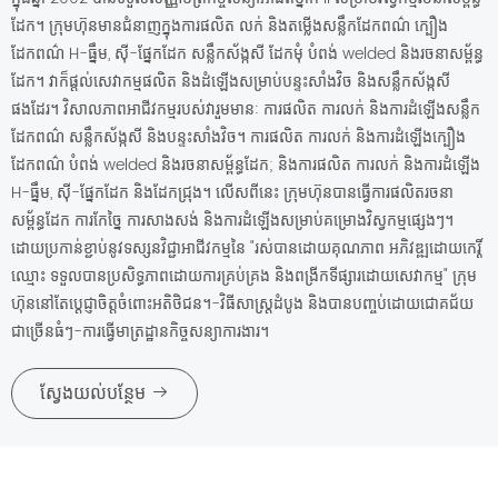
ដែក។ ក្រុមហ៊ុនមានជំនាញក្នុងការផលិត លក់ និងតម្លើងសន្លឹកដែកពណ៌ ក្បឿង
ដែកពណ៌ H-ធ្នឹម, ស៊ី-ផ្នែកដែក សន្លឹកស័ង្កសី ដែកមុំ បំពង់ welded និងរចនាសម្ព័ន្ធ
ដែក។ វាក៏ផ្តល់សេវាកម្មផលិត និងដំឡើងសម្រាប់បន្ទះសាំងវិច និងសន្លឹកស័ង្កសី
ផងដែរ។ វិសាលភាពអាជីវកម្មរបស់វារួមមានៈ ការផលិត ការលក់ និងការដំឡើងសន្លឹក
ដែកពណ៌ សន្លឹកស័ង្កសី និងបន្ទះសាំងវិច។ ការផលិត ការលក់ និងការដំឡើងក្បឿង
ដែកពណ៌ បំពង់ welded និងរចនាសម្ព័ន្ធដែក; និងការផលិត ការលក់ និងការដំឡើង
H-ធ្នឹម, ស៊ី-ផ្នែកដែក និងដែកជ្រុង។ លើសពីនេះ ក្រុមហ៊ុនបានធ្វើការផលិតរចនា
សម្ព័ន្ធដែក ការកែច្នៃ ការសាងសង់ និងការដំឡើងសម្រាប់គម្រោងវិស្វកម្មផ្សេងៗ។
ដោយប្រកាន់ខ្ជាប់នូវទស្សនវិជ្ជាអាជីវកម្មនៃ "រស់បានដោយគុណភាព អភិវឌ្ឍដោយកេរ្តិ៍
ឈ្មោះ ទទួលបានប្រសិទ្ធភាពដោយការគ្រប់គ្រង និងពង្រីកទីផ្សារដោយសេវាកម្ម" ក្រុម
ហ៊ុននៅតែប្តេជ្ញាចិត្តចំពោះអតិថិជន។-វិធីសាស្រ្តដំបូង និងបានបញ្ចប់ដោយជោគជ័យ
ជាច្រើនធំៗ-ការធ្វើមាត្រដ្ឋានកិច្ចសន្យាការងារ។
ស្វែងយល់បន្ថែម