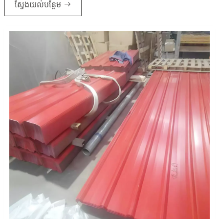
ស្វែងយល់បន្ថែម