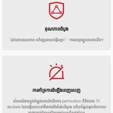
គុណភាពដំបូង
"រស់ដោយគុណភាព អភិវឌ្ឍដោយកេរ្តិ៍ឈ្មោះ" - ការសន្យាស្នូលរបស់យើង។
ការគាំទ្រការដំឡើងពេញលេញ
សំលេងរំខានក្នុងអំឡុងពេលដំណើរការ perforation គឺតិចជាង 75
decibels ដែលឆ្លើយតបទៅនឹងការតំរែតំរង់បរិស្ថាន ហើយក៏ផ្តល់នូវបរិយាកាស
ការងារកាន់តែប្រសើរសម្រាប់បុគ្គលិកផងដែរ។