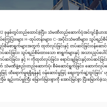
2 ခုနှစ်တွင်တည်ထောင်ခဲ့ပြီး၊ သံမဏိတည်ဆောက်ပုံအင်ဂျင်နီယာ
ကြွေပြားများ H-ထုပ်တန်းများ၊ C-အပိုင်းသံမဏိများ၊ သွပ်ရည်စိမ
သွပ်ရည်စိမ်စာရွက်များအတွက် ထုတ်လုပ်ခြင်းနှင့် တပ်ဆင်ခြင်းဝန်
ား တပ်ဆင်ခြင်း၊ သွပ်ရည်စိမ်ထားသော စာရွက်များနှင့် အသားညှပ်ပေါင
့် တပ်ဆင်ခြင်း၊ နှင့် H ကိုထုတ်လုပ်ခြင်း၊ ရောင်းချခြင်းနှင့်တပ်ဆင်
က် သံမဏိဖွဲ့စည်းတည်ဆောက်ပုံ၊ စီမံဆောင်ရွက်ခြင်း၊ ဆောက်လုပ်
ခွဲမှုဖြင့် ထိရောက်မှုရရှိရန်နှင့် ဝန်ဆောင်မှုဖြင့် စျေးကွက်ချဲ့ထွင်
ပ်မှုကြီး မြောက်မြားစွာကို အောင်မြင်စွာ ပြီးမြောက်ခဲ့သည်။