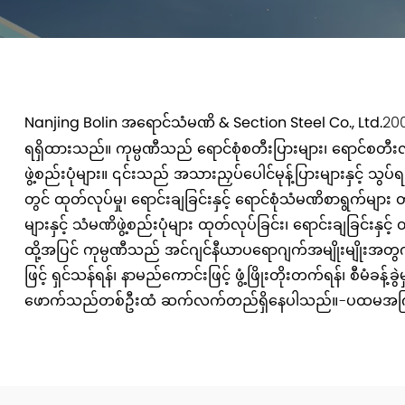
Nanjing Bolin အရောင်သံမဏိ & Section Steel Co., Ltd.
200
ရရှိထားသည်။ ကုမ္ပဏီသည် ရောင်စုံစတီးပြားများ၊ ရောင်စတီးလ်
ဖွဲ့စည်းပုံများ။ ၎င်းသည် အသားညှပ်ပေါင်မုန့်ပြားများနှင့် 
တွင် ထုတ်လုပ်မှု၊ ရောင်းချခြင်းနှင့် ရောင်စုံသံမဏိစာရွက်မျ
များနှင့် သံမဏိဖွဲ့စည်းပုံများ ထုတ်လုပ်ခြင်း၊ ရောင်းချခြင်းနှင
ထို့အပြင် ကုမ္ပဏီသည် အင်ဂျင်နီယာပရောဂျက်အမျိုးမျိုးအတွ
ဖြင့် ရှင်သန်ရန်၊ နာမည်ကောင်းဖြင့် ဖွံ့ဖြိုးတိုးတက်ရန်၊ စီမံခန့်
ဖောက်သည်တစ်ဦးထံ ဆက်လက်တည်ရှိနေပါသည်။-ပထမအကြိမ် ချဉ်းက