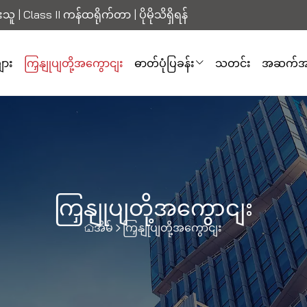
်းသူ | Class II ကန်ထရိုက်တာ |
ပိုမိုသိရှိရန်
ျား
ကြှနျုပျတို့အကွောငျး
ဓာတ်ပုံပြခန်း
သတင်း
အဆက်အသ
ကြှနျုပျတို့အကွောငျး
အိမ်
ကြှနျုပျတို့အကွောငျး