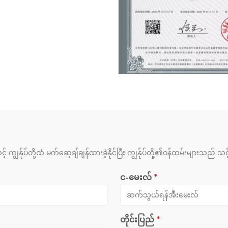
 ကျွန်ုပ်တို့ထံ မက်ဆေ့ချ်ချန်ထားခဲ့နိုင်ပြီး ကျွန်ုပ်တို့၏ဝန်ထမ်းများသ
င-မေးလ်
*
တိုင်းပြည်
*