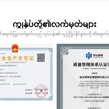
ကျွန်ုပ်တို့၏လက်မှတ်များ
အမှတ်ပြုလက်မှတ်သည် လုပ်ငန်း၏ ယှဉ်ပြိုင်နိုင်စွမ်းကို ထိရောက်