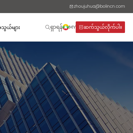
zhoujuhua@bolincn.com
ရှာရန်
MY
ဆက်သွယ်လိုက်ပါ။
ွယ်များ