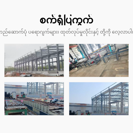
စက်ရုံပြကွက်
တည်ဆောက်ပုံ ပရောဂျက်များ၊ ထုတ်လုပ်မှုလိုင်းနှင့် တို့ကို လေ့လာပ