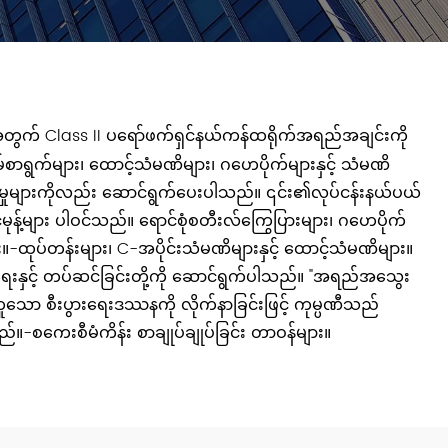
အတွက် Class II ပရော်ဖက်ရှင်နယ်ကန်ထရိုက်အရည်အချင်းကို
်စာရွက်များ၊ ထောင့်သံမဏိများ၊ ဂဟေပိုက်များနှင့် သံမဏိ
ဆောင်မှုများကိုလည်း ဆောင်ရွက်ပေးပါသည်။ ၎င်း၏လုပ်ငန်းနယ်ပယ်
်မုန့်များ ပါဝင်သည်။ ရောင်စုံစတီးလ်ကြွေပြားများ၊ ဂဟေပိုက်
ခြင်း။-ထုပ်တန်းများ၊ C-အပိုင်းသံမဏိများနှင့် ထောင့်သံမဏိများ။
ရေးနှင့် တပ်ဆင်ခြင်းတို့ကို ဆောင်ရွက်ပါသည်။ "အရည်အသွေး
ခြင်း" ဟူသော စီးပွားရေးဒဿနကို လိုက်နာခြင်းဖြင့် ကုမ္ပဏီသည်
-စကေးစီမံကိန်း စာချုပ်ချုပ်ခြင်း တာဝန်များ။