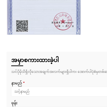
အမှာစကားထားခဲ့ပါ
သင်ပိုမိုသိရှိလိုသောအချက်အလက်များရှိပါက၊ အောက်ပါပုံစံမှတစ်ဆင့်
နာမည်
*
ဖုန်း