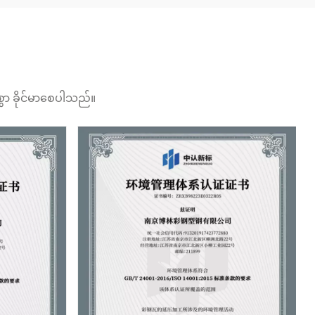
စွာ ခိုင်မာစေပါသည်။