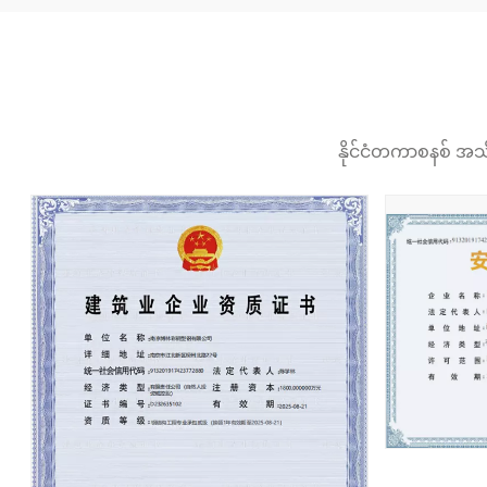
နိုင်ငံတကာစနစ် အသိ