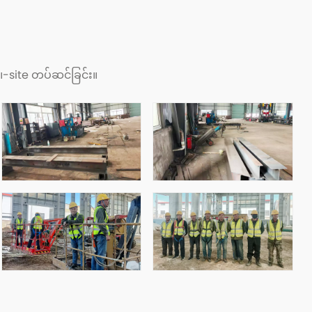
ါ။-site တပ်ဆင်ခြင်း။