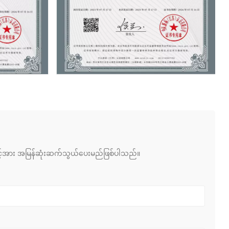
ည် သင့်အား အမြန်ဆုံးဆက်သွယ်ပေးမည်ဖြစ်ပါသည်။