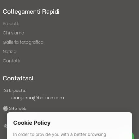
Collegamenti Rapidi
Prodotti
Chi siamo
Galleria fotografica
Notizia
Contatti
Contattaci
E-posta:
zhoujuhua@bolincn.com
Sito web:
bolincn.com
Cookie Policy
Indirizzo:
No. 22, Liuzhou North Road, Jiangbei New District, Nanjing
In order to provide you with a better browsing