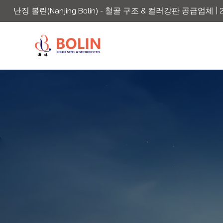
난징 볼린(Nanjing Bolin) - 철골 구조 & 컬러강판 공급업체 | 