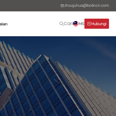
zhoujuhua@bolincn.com
Cari
MS
Hubungi
alan