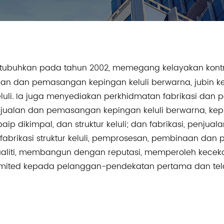
ditubuhkan pada tahun 2002, memegang kelayakan kontrak 
alan dan pemasangan kepingan keluli berwarna, jubin kel
ur keluli. Ia juga menyediakan perkhidmatan fabrikasi 
i, jualan dan pemasangan kepingan keluli berwarna, ke
ip dikimpal, dan struktur keluli; dan fabrikasi, penju
kan fabrikasi struktur keluli, pemprosesan, pembinaan da
kualiti, membangun dengan reputasi, memperoleh kec
l komited kepada pelanggan-pendekatan pertama dan t